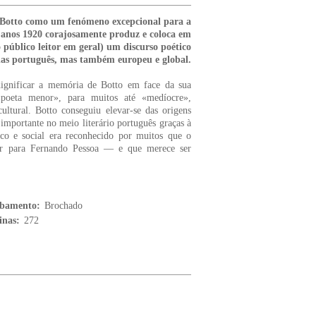
io Botto como um fenómeno excepcional para a
os anos 1920 corajosamente produz e coloca em
ao público leitor em geral) um discurso poético
nas português, mas também europeu e global.
dignificar a memória de Botto em face da sua
 «poeta menor», para muitos até «medíocre»,
ultural. Botto conseguiu elevar-se das origens
importante no meio literário português graças à
tico e social era reconhecido por muitos que o
ar para Fernando Pessoa — e que merece ser
bamento:
Brochado
inas:
272