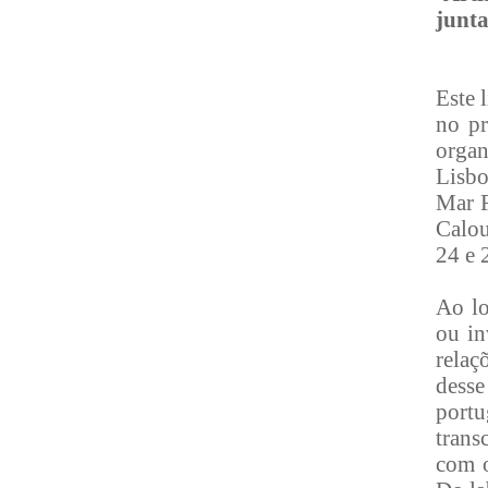
junta
Este 
no pr
organ
Lisbo
Mar F
Calou
24 e 
Ao lo
ou in
relaç
dess
port
trans
com o