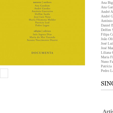
Ana Bigo
Ana Ga
André A
André G
António
Daniel 
Delfim 
Filipa C
João Oli
José Luí
José Ma
Liliana 
Maria F
Nuno Fa
Patrícia
Pedro L
Arti