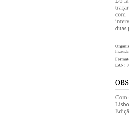
Do la
traça
com 
inter
duas 
Organi
Fazenda
Format
EAN:
9
Com o
Lisbo
Ediçã