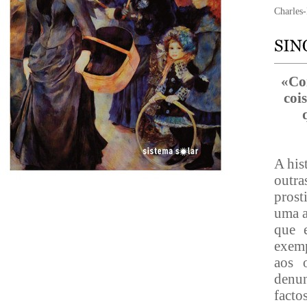
Charles-
«Con
coi
A his
outra
prost
uma a
que 
exemp
aos o
denun
facto