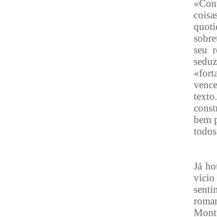
«Cont
coisa
quoti
sobre
seu 
sedu
«for
vence
texto
const
bem p
todos 
Já ho
víci
sent
roma
Montp