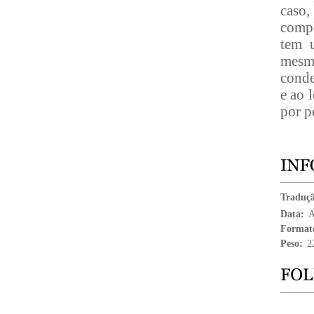
caso,
compl
tem 
mesm
conde
e ao 
por p
Traduç
Data:
A
Format
Peso:
2