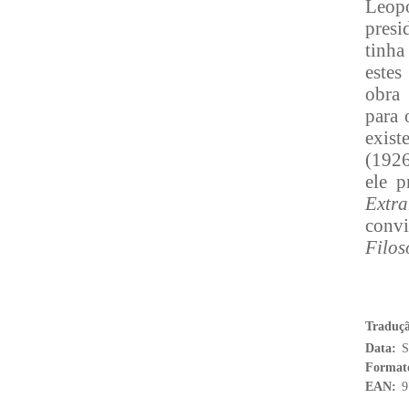
Leopo
presi
tinha
estes
obra 
para 
exist
(1926
ele 
Extr
con
Filos
Traduç
Data:
S
Format
EAN:
9