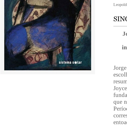
Leopold
J
i
Jorg
escol
resu
Joyc
funda
que n
Perío
corre
ento