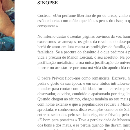
Cocteau: «Um perfume libertino de pó-de-arroz, vinho n
estão cobertas com o óleo que há nas penas do cisne, o 
conspurcar.»
No inferno destas duzentas páginas ouvimos da voz human
exorcismos, as ameaças, os gritos da revolta e do desesp
herói de amor em luta contra as proibições da família, d
fatalidade. Se a procura do absoluto é o que pedimos à 
vida à procura de Manon Lescaut, o seu absoluto. Na po
pacificação metafísica, a sua única justificação do univ
morrer ou arrastar-se por uma má vida tão apodrecida c
O padre Prévost ficou-nos como romancista. Escreveu h
pedia o gosto da sua época, e em sete títulos intitulou-
mundo» para contar com habilidade formal enredos pre
observador, ouvidor, condoído e apaixonado por singula
Quando chegou ao sétimo, chegou também ao seu mais pe
com nome extenso e que a popularidade reduziu a Manon
apreciada, e conhecemos disto exemplos como os de Sa
entre os seduzidos pelo seu lado elegante e frívolo, pe
«É bom para porteiras.» Teve a perplexidade de Montesqu
dos bons e dos maus, e se perdia quando lhe davam mist