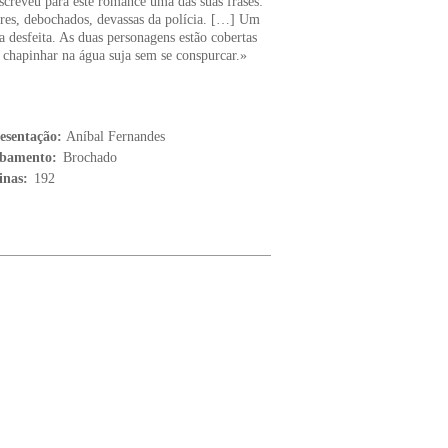
screveu para este romance uma das suas frases:
ores, debochados, devassas da polícia. […] Um
a desfeita. As duas personagens estão cobertas
 chapinhar na água suja sem se conspurcar.»
esentação:
Aníbal Fernandes
bamento:
Brochado
inas:
192