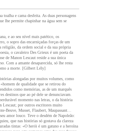
a toalha e cama desfeita. As duas personagens
que lhe permite chapinhar na água sem se
a, e ao seu nível mais patético, os
ero, o sopro das encarniçadas forças de um
a religião, da ordem social e da sua própria
poesia, o cavaleiro Des Grieux é um poeta da
sse de Manon Lescaut reside a sua única
erso. Com a amante desaparecida, só lhe resta
omo a morte. [Gilbert Lély]
istórias alongadas por muitos volumes, como
se «homem de qualidade que se retirou do
tendidos como memórias, as de um marquês
res destinos que ao pé dele se denunciavam.
rdurável momento nas letras, o da história
 Lescaut; por outros escritores muito
inte-Beuve, Musset, Flaubert, Maupassant…
lo seu amor louco. Teve o desdém de Napoleão:
ieu, que nas histórias só gostava da clareza
uradas tintas: «O herói é um gatuno e a heroína