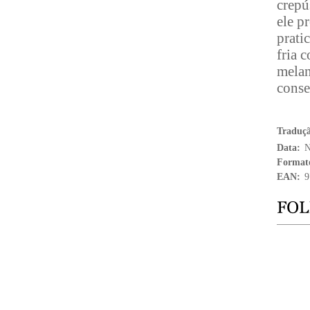
crepú
ele p
prati
fria 
melan
conse
Traduç
Data:
N
Format
EAN:
9