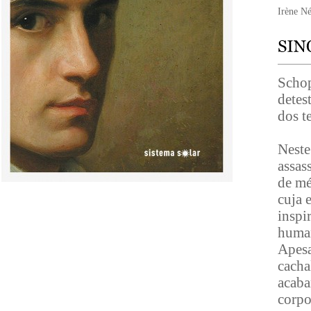
Irène N
Schop
detes
dos t
Neste
assas
de mé
cuja 
inspi
human
Apesa
cacha
acaba
corpo