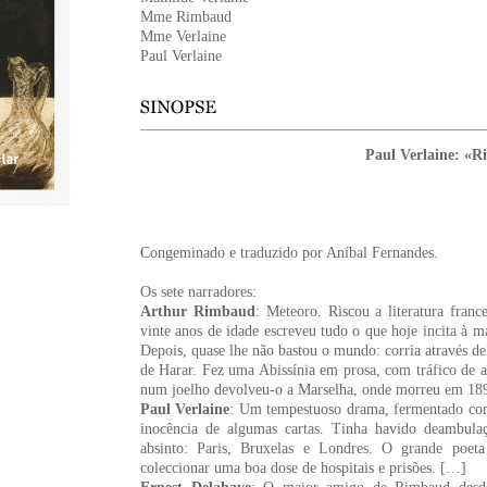
Mme Rimbaud
Mme Verlaine
Paul Verlaine
Paul Verlaine: «R
Congeminado e traduzido por Aníbal Fernandes.
Os sete narradores:
Arthur Rimbaud
: Meteoro. Riscou a literatura fran
vinte anos de idade escreveu tudo o que hoje incita à m
Depois, quase lhe não bastou o mundo: corria através de
de Harar. Fez uma Abissínia em prosa, com tráfico de 
num joelho devolveu-o a Marselha, onde morreu em 189
Paul Verlaine
: Um tempestuoso drama, fermentado com v
inocência de algumas cartas. Tinha havido deambula
absinto: Paris, Bruxelas e Londres. O grande poet
coleccionar uma boa dose de hospitais e prisões. […]