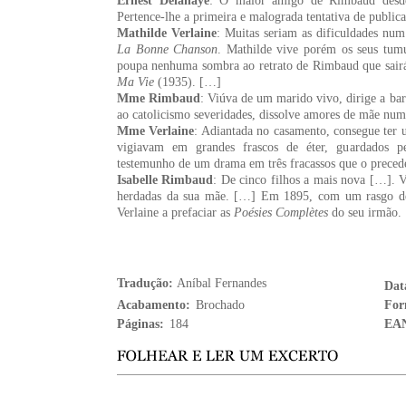
Ernest Delahaye
: O maior amigo de Rimbaud desde
Pertence-lhe a primeira e malograda tentativa de public
Mathilde Verlaine
: Muitas seriam as dificuldades num
La Bonne
Chanson
. Mathilde vive porém os seus tu
poupa nenhuma sombra ao retrato de Rimbaud que sairá
Ma Vie
(1935). […]
Mme Rimbaud
: Viúva de um marido vivo, dirige a bar
ao catolicismo severidades, dissolve amores de mãe nu
Mme Verlaine
: Adiantada no casamento, consegue ter u
vigiavam em grandes frascos de éter, guardados p
testemunho de um drama em três fracassos que o prece
Isabelle Rimbaud
: De cinco filhos a mais nova […]. 
herdadas da sua mãe. […] Em 1895, com um rasgo de g
Verlaine a prefaciar as
Poésies Complètes
do seu irmão.
Tradução:
Aníbal Fernandes
Dat
Acabamento:
Brochado
For
Páginas:
184
EA