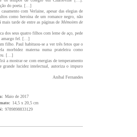
 os tempos de colégio em Charleville […].
ação do poeta. […]
 casamento com Verlaine, apesar das elegias de
multos como heroína de um romance negro, não
 mais tarde de entre as páginas de
Mémoires de
ca dos seus quatro filhos com leme de aço, pede
m amargo fel. […]
m filho. Paul habituou-se a ver três fetos que o
ela morbidez materna numa prateleira como
deu. […]
Virá a mostrar-se com energias de temperamento
rande lucidez intelectual, autoriza o impuro
Aníbal Fernandes
a:
Maio de 2017
mato:
14,5 x 20,5 cm
N:
9789898833129