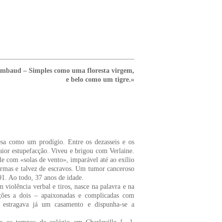
imbaud – Simples como uma floresta virgem,
e belo como um tigre.»
cesa como um prodígio. Entre os dezasseis e os
aior estupefacção. Viveu e brigou com Verlaine.
le com «solas de vento», imparável até ao exílio
armas e talvez de escravos. Um tumor canceroso
1. Ao todo, 37 anos de idade.
iolência verbal e tiros, nasce na palavra e na
ções a dois – apaixonadas e complicadas com
a estragava já um casamento e dispunha-se a