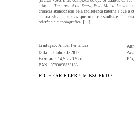
(muitas vezes mais complexa do que os adultos da sua c
criar em
The Turn of the
Screw
,
What Maisie
knew
ou no
crianças abandonadas pela indiferença paterna e que a o
da sua vida – aquelas que muitos estudiosos da ob
referência autobiográfica. […]
Tradução:
Aníbal Fernandes
Apr
Data:
Outubro de 2017
Aca
Formato:
14,5 x 20,5 cm
Pág
EAN:
9789898833136