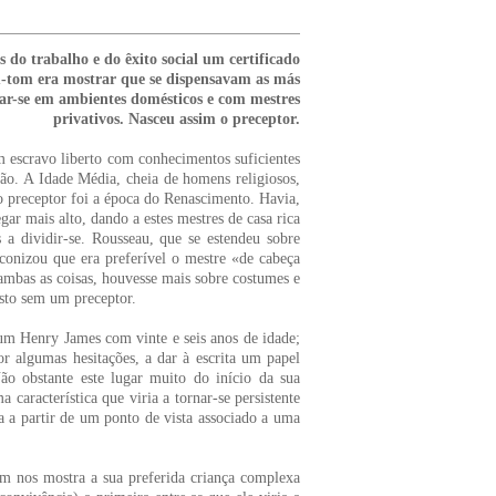
o trabalho e do êxito social um certificado
-tom era mostrar que se dispensavam as más
sar-se em ambientes domésticos e com mestres
privativos. Nasceu assim o preceptor.
m escravo liberto com conhecimentos suficientes
ção. A Idade Média, cheia de homens religiosos,
o preceptor foi a época do Renascimento. Havia,
gar mais alto, dando a estes mestres de casa rica
a dividir-se. Rousseau, que se estendeu sobre
onizou que era preferível o mestre «de cabeça
mbas as coisas, houvesse mais sobre costumes e
isto sem um preceptor.
 um Henry James com vinte e seis anos de idade;
or algumas hesitações, a dar à escrita um papel
ão obstante este lugar muito do início da sua
 característica que viria a tornar-se persistente
da a partir de um ponto de vista associado a uma
m nos mostra a sua preferida criança complexa