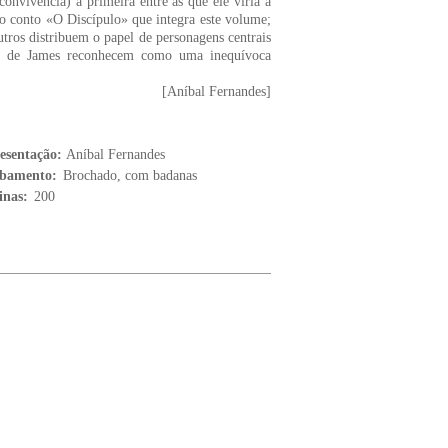
onvivência) a primeira entre as que ele viria a
 conto «O Discípulo» que integra este volume;
utros distribuem o papel de personagens centrais
ra de James reconhecem como uma inequívoca
[Aníbal Fernandes]
esentação:
Aníbal Fernandes
bamento:
Brochado, com badanas
inas:
200