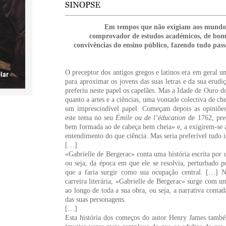
Em tempos que não exigiam aos mundos d
comprovador de estudos académicos, de bom
convivências do ensino público, fazendo tudo pas
O preceptor dos antigos gregos e latinos era em geral u
para aproximar os jovens das suas letras e da sua erudi
preferiu neste papel os capelães. Mas a Idade de Ouro d
quanto a artes e a ciências, uma vontade colectiva de che
um imprescindível papel. Começam depois as opiniões 
este tema no seu
Émile ou de l’éducation
de 1762, prec
bem formada ao de cabeça bem cheia» e, a exigirem-se a
entendimento do que ciência. Mas seria preferível tudo 
[…]
«Gabrielle de Bergerac» conta uma história escrita por
ou seja, da época em que ele se resolvia, perturbado p
que a faria surgir como sua ocupação central. […] N
carreira literária, «Gabrielle de Bergerac» surge com uma
ao longo de toda a sua obra, ou seja, a narrativa conta
das suas personagens.
[…]
Esta história dos começos do autor Henry James també