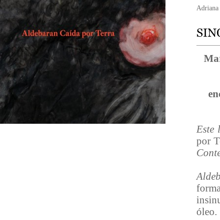
Adriana
Mar
en
Este 
por T
Conte
Alde
forma
insin
óleo.