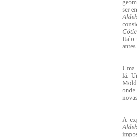
geomé
ser e
Alde
consi
Gótic
Italo
antes
Uma f
lá. U
Molde
onde 
novas
A ex
Alde
impo