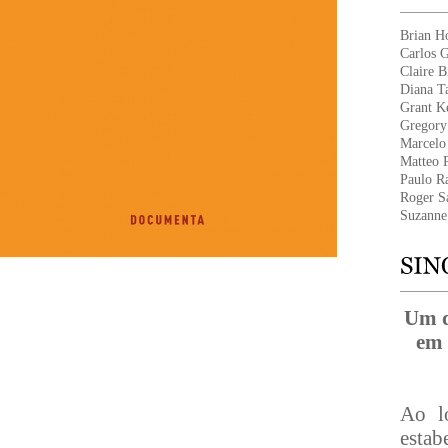
Brian H
Carlos G
Claire B
Diana T
Grant Ke
Gregory
Marcelo
Matteo P
Paulo R
Roger S
Suzanne
Um d
em 
Ao l
estab