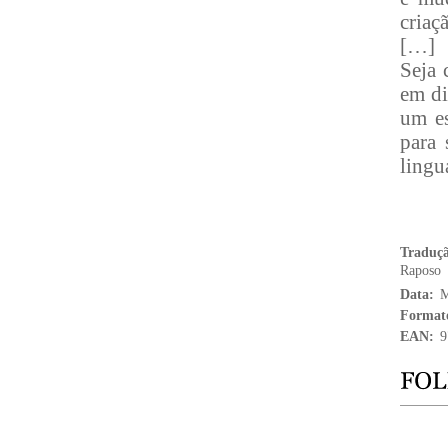
criaç
[…]
Seja 
em di
um es
para 
lingu
Traduç
Raposo
Data:
M
Format
EAN:
9