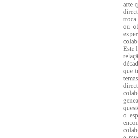
arte 
direc
troca
ou ob
exper
colab
Este 
relaç
décad
que t
temas
direc
cola
genea
quest
o esp
enco
colab
e mud