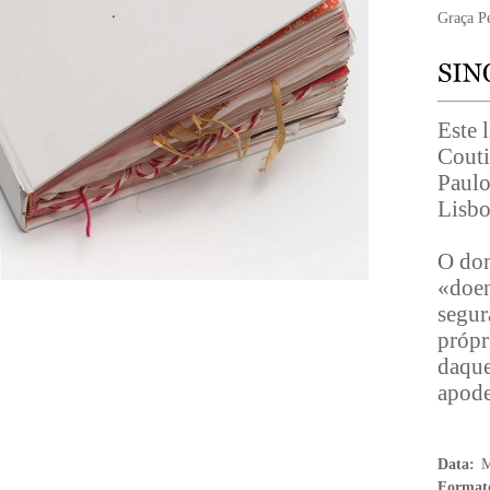
Graça P
Este 
Couti
Paulo
Lisbo
O dom
«doen
segur
própr
daque
apode
Data:
M
Format