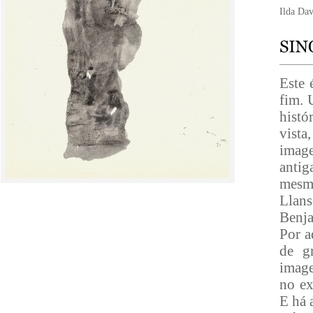
Ilda Dav
Este 
fim. 
histó
vista
image
antig
mesm
Llan
Benja
Por a
de gr
image
no ex
E há 