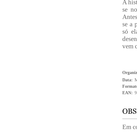
A his
se no
Antes
se a 
só el
desen
vem c
Organi
Data:
M
Format
EAN:
9
Em co