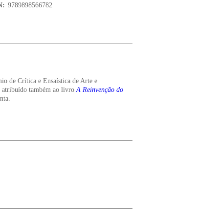
N:
9789898566782
o de Crítica e Ensaística de Arte e
atribuído também ao livro
A Reinvenção do
nta.