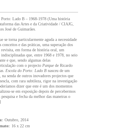
o Porto: Lado B – 1968-1978 (Uma história
ataforma das Artes e da Criatividade / CIAJG,
tes José de Guimarães.
ue se torna particularmente aguda a necessidade
 conceitos e das práticas, uma superação dos
revisita, em forma de história oral, um
 indisciplinadas que, entre 1968 e 1978, no seio
te e que, sendo algumas delas
rticulação com o projecto
Parque
de Ricardo
das.
Escola do Porto: Lado B
nasceu de um
 na senda de outros inovadores projectos que
escla, com rara subtileza, rigor na investigação
poderíamos dizer que este é um dos momentos
ializou-se em exposição depois de percebermos
 pesquisa e fecha da melhor das maneiras o
]
a:
Outubro, 2014
mato:
16 x 22 cm