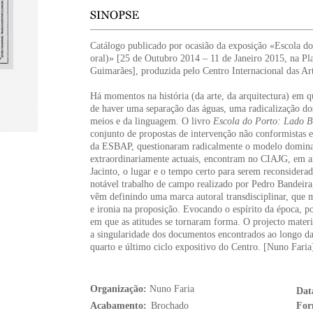
Catálogo publicado por ocasião da exposição «Escola d
oral)» [25 de Outubro 2014 – 11 de Janeiro 2015, na Pl
Guimarães], produzida pelo Centro Internacional das Ar
Há momentos na história (da arte, da arquitectura) em q
de haver uma separação das águas, uma radicalização dos
meios e da linguagem. O livro
Escola do Porto: Lado B
conjunto de propostas de intervenção não conformistas e
da ESBAP, questionaram radicalmente o modelo dominan
extraordinariamente actuais, encontram no CIAJG, em a
Jacinto, o lugar e o tempo certo para serem reconsidera
notável trabalho de campo realizado por Pedro Bandeira,
vêm definindo uma marca autoral transdisciplinar, que m
e ironia na proposição. Evocando o espírito da época, 
em que as atitudes se tornaram forma. O projecto mater
a singularidade dos documentos encontrados ao longo da
quarto e último ciclo expositivo do Centro. [Nuno Faria
Organização:
Nuno Faria
Dat
Acabamento:
Brochado
For