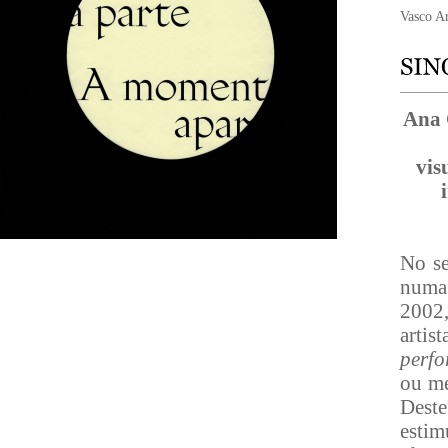
Vasco A
Ana 
vis
No se
numa
2002,
arti
perf
ou me
Dest
estim