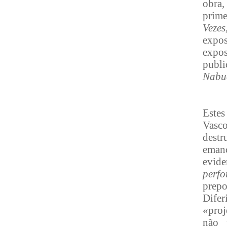
obra,
prim
Vezes
expo
expo
publ
Nabu
Este
Vasc
destr
emanc
evide
perf
prep
Dife
«proj
não 