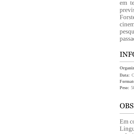
em t
previ
Forst
cinem
pesq
passa
Organi
Data:
O
Format
Peso:
5
Em co
Lingu