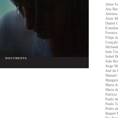
Aline Fe
Ana Bar
António
Artur M
Daniel 
Ermelin
Ferreira
Filipe d
Gonçalo
Herlande
Ieda Tu
Isabel B
João Ro
Jorge Ma
José da
Manuel 
Margari
Maria A
Maria d
Patrícia
Paulo d
Paulo T
Pedro d
Raquel 