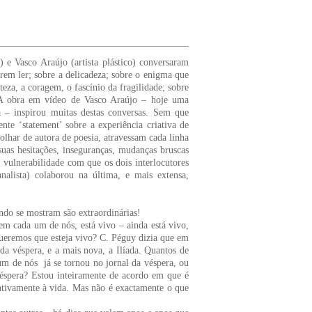
 e Vasco Araújo (artista plástico) conversaram
arem ler; sobre a delicadeza; sobre o enigma que
teza, a coragem, o fascínio da fragilidade; sobre
 A obra em vídeo de Vasco Araújo – hoje uma
a – inspirou muitas destas conversas. Sem que
nte ‘statement’ sobre a experiência criativa de
olhar de autora de poesia, atravessam cada linha
uas hesitações, inseguranças, mudanças bruscas
 vulnerabilidade com que os dois interlocutores
nalista) colaborou na última, e mais extensa,
ndo se mostram são extraordinárias!
em cada um de nós, está vivo – ainda está vivo,
 queremos que esteja vivo? C. Péguy dizia que em
da véspera, e a mais nova, a Ilíada. Quantos de
m de nós já se tornou no jornal da véspera, ou
véspera? Estou inteiramente de acordo em que é
ativamente à vida. Mas não é exactamente o que