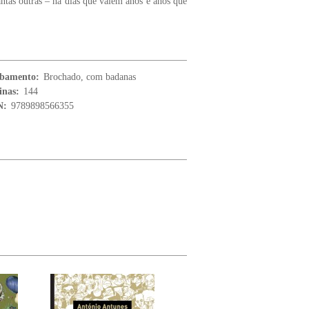
tas outras – há dias que valem anos e anos que
bamento:
Brochado, com badanas
inas:
144
N:
9789898566355