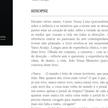
Durante vários meses, Carmo Sousa Lima (psicanalista)
sobre a infância e os mistérios que a tecem sem se deix
parece estar no coração de tudo; sobre a virtude da incer
os medos que cruzam a vida em todas as direcções.
referência central no panorama da arte contemporâne
tivesse sido planeado, o livro revelou-se um surpreende
Vasco Araújo. Longos anos de experiência clínica, e um 
deste livro. Olhada em conjunto, a conversa – com as s
de direcção – reflecte sem o quererem, a experiência da
vêem, de dentro, a vida. João Sousa Monteiro (psica
conversa deste livro.
«Vasco: …O mundo é feito de coisas invisíveis, que qua
João: Mas quantos dos vivos estão vivos? O que é que, 
já está vivo, nunca esteve vivo, nunca estará vivo, não
cada novo dia, a coisa mais velha do mundo é o jornal 
nós somos apenas o jornal da véspera? Quanto de cada u
quantas vezes nunca foi outra coisa senão o jornal da 
precisa imensa coragem para manter um olhar claro rel
mais nos falta a todos, coragem?