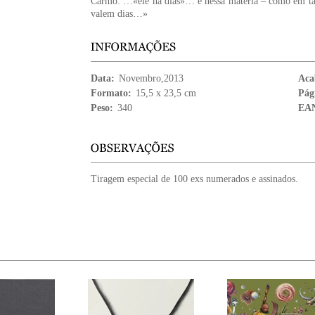
Carmo: …«ele há dias»… e nessa matéria – como em tan
valem dias…»
Data:
Novembro,2013
Aca
Formato:
15,5 x 23,5 cm
Pág
Peso:
340
EA
Tiragem especial de 100 exs numerados e assinados.