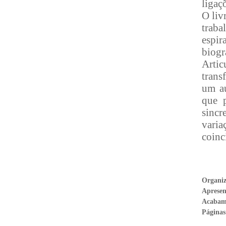
ligaç
O liv
traba
espir
biogr
Artic
trans
um au
que p
sincr
varia
coinc
Organi
Aprese
Acabam
Páginas