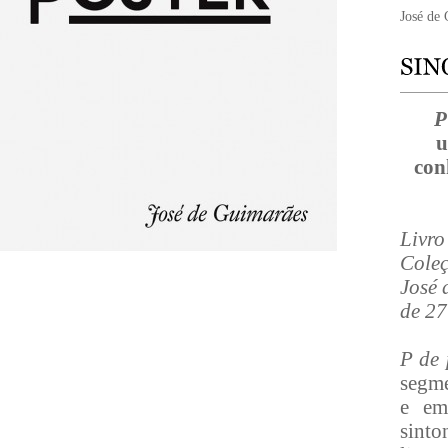
José de
P
u
con
Livro
Coleç
José 
de 27
P de 
segme
e em
sint