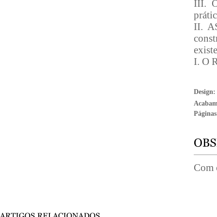
III. 
prátic
II. A
const
existe
I. O 
Design
Acabam
Páginas
Com o