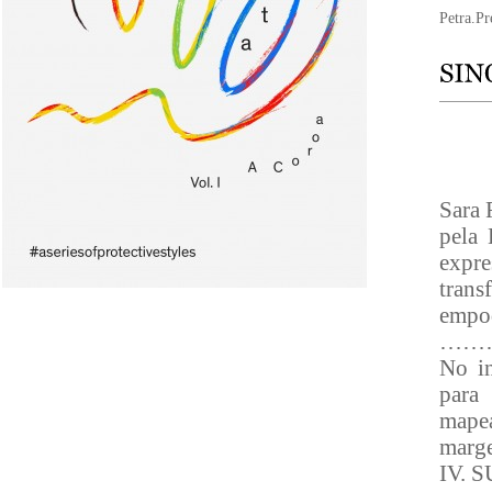
Petra.Pr
Sara 
pela 
expre
tran
empod
……
No in
para 
mapea
marge
IV. S