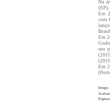
Na á
(EP)
Em 2
com C
lanço
Brasil
Em 20
Godin
seu 
(201
(2019
Em 20
(Port
Design
Acabam
Páginas