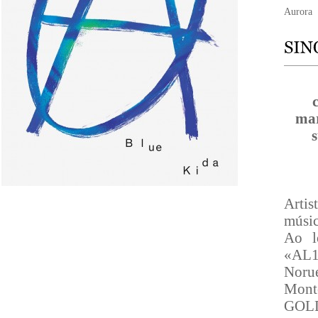
Aurora
mar
Arti
músic
Ao l
«AL1
Noru
Mont
GOLDM